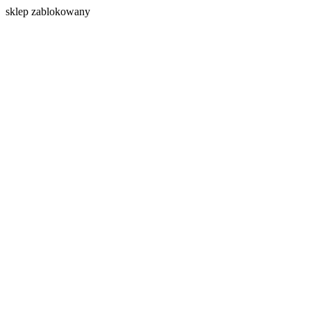
s
klep zablokowany