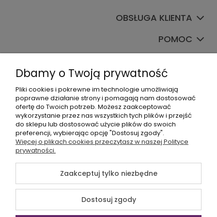
OBSŁUGA KLIENTA
POMOC
TWOJE KONTO
Dbamy o Twoją prywatność
Pliki cookies i pokrewne im technologie umożliwiają
poprawne działanie strony i pomagają nam dostosować
ofertę do Twoich potrzeb. Możesz zaakceptować
wykorzystanie przez nas wszystkich tych plików i przejść
do sklepu lub dostosować użycie plików do swoich
preferencji, wybierając opcję "Dostosuj zgody".
+48535745555
Więcej o plikach cookies przeczytasz w naszej Polityce
prywatności.
sklep@sagana.pl
Zaakceptuj tylko niezbędne
©2026 Wszelkie Prawa Zastrzeżone | Sagana.pl
Dostosuj zgody
Szablon Flex by
Ecommercy