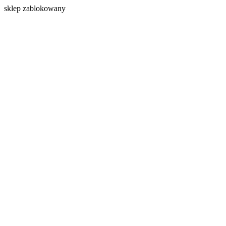
s
klep zablokowany