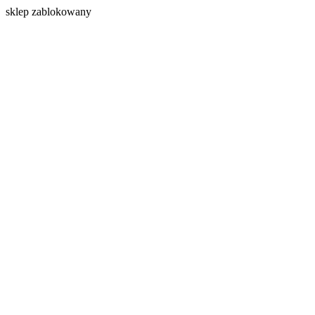
s
klep zablokowany