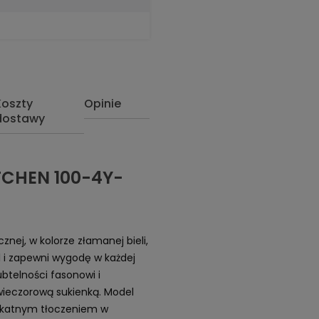
Koszty
Opinie
dostawy
TCHEN 100-4Y-
cznej, w kolorze złamanej bieli,
l i zapewni wygodę w każdej
ubtelności fasonowi i
wieczorową sukienką. Model
ikatnym tłoczeniem w