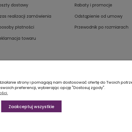
oszty dostawy
Rabaty i promocje
zas realizacji zamówienia
Odstąpienie od umowy
posoby płatności
Przewodnik po rozmiarach
eklamacja towaru
 działanie strony i pomagają nam dostosować ofertę do Twoich potr
 swoich preferencji, wybierając opcję "Dostosuj zgody".
sagana.pl
ości.
Zaakceptuj wszystkie