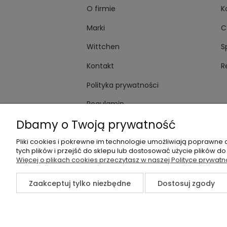
O firmie
K
Marki
C
Wittchen
S
Kontakt
R
Polityka prywatności
Regulamin
Dbamy o Twoją prywatność
Pliki cookies i pokrewne im technologie umożliwiają poprawne
tych plików i przejść do sklepu lub dostosować użycie plików do
+48535745555
sklep@
Więcej o plikach cookies przeczytasz w naszej Polityce prywatn
Zaakceptuj tylko niezbędne
Dostosuj zgody
©2026 Wszelkie Prawa Zastrzeżone | Sagana.pl