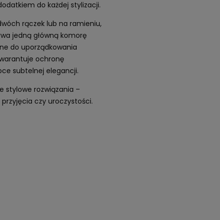
datkiem do każdej stylizacji.
wóch rączek lub na ramieniu,
rywa jedną główną komorę
alne do uporządkowania
warantuje ochronę
ce subtelnej elegancji.
e stylowe rozwiązania –
 przyjęcia czy uroczystości.