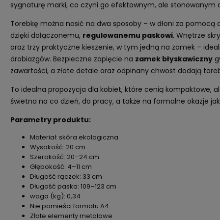
sygnaturę marki, co czyni go efektownym, ale stonowanym do
Torebkę można nosić na dwa sposoby – w dłoni za pomocą d
dzięki dołączonemu,
regulowanemu paskowi
. Wnętrze sk
oraz trzy praktyczne kieszenie, w tym jedną na zamek – ide
drobiazgów. Bezpieczne zapięcie na
zamek błyskawiczny
g
zawartości, a złote detale oraz odpinany chwost dodają toreb
To idealna propozycja dla kobiet, które cenią kompaktowe, al
świetna na co dzień, do pracy, a także na formalne okazje jak
Parametry produktu:
Materiał: skóra ekologiczna
Wysokość: 20 cm
Szerokość: 20–24 cm
Głębokość: 4–11 cm
Długość rączek: 33 cm
Długość paska: 109–123 cm
waga (kg): 0,34
Nie pomieści formatu A4
Złote elementy metalowe