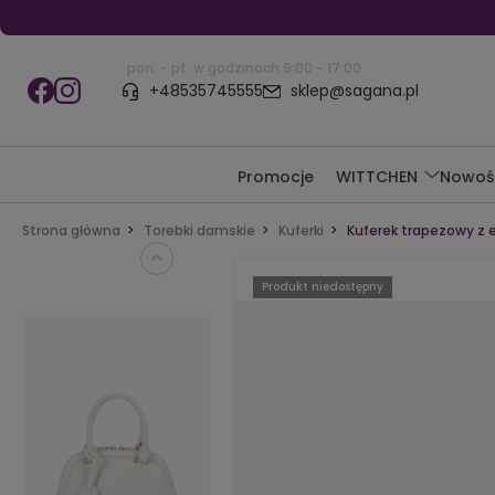
pon. - pt. w godzinach 9:00 - 17:00
+48535745555
sklep@sagana.pl
Promocje
WITTCHEN
Nowoś
Strona główna
Torebki damskie
Kuferki
Kuferek trapezowy z
Produkt niedostępny