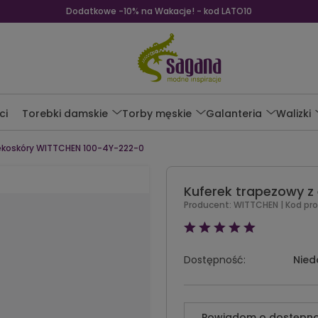
Dodatkowe -10% na Wakacje! - kod LATO10
ci
Torebki damskie
Torby męskie
Galanteria
Walizki
 ekoskóry WITTCHEN 100-4Y-222-0
Kuferek trapezowy 
Producent:
WITTCHEN
| Kod pr
Dostępność:
Nied
Powiadom o dostępno