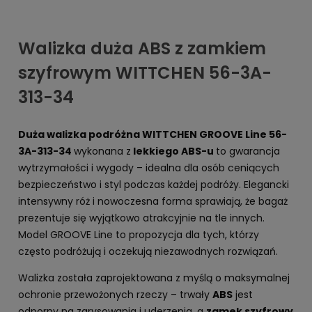
Walizka duża ABS z zamkiem
szyfrowym WITTCHEN 56-3A-
313-34
Duża walizka podróżna WITTCHEN GROOVE Line 56-
3A-313-34
wykonana z
lekkiego ABS-u
to gwarancja
wytrzymałości i wygody – idealna dla osób ceniących
bezpieczeństwo i styl podczas każdej podróży. Elegancki
intensywny róż i nowoczesna forma sprawiają, że bagaż
prezentuje się wyjątkowo atrakcyjnie na tle innych.
Model GROOVE Line to propozycja dla tych, którzy
często podróżują i oczekują niezawodnych rozwiązań.
Walizka została zaprojektowana z myślą o maksymalnej
ochronie przewożonych rzeczy – trwały
ABS
jest
odporny na zarysowania i uderzenia, a
zamek szyfrowy