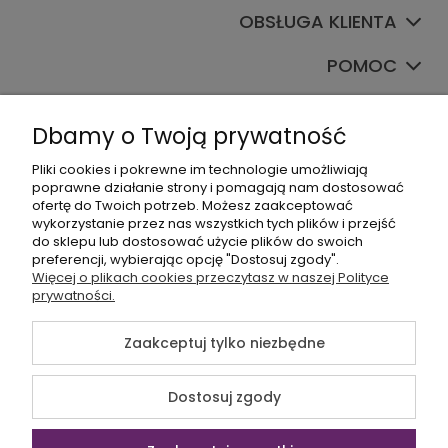
OBSŁUGA KLIENTA
POMOC
TWOJE KONTO
Dbamy o Twoją prywatność
Pliki cookies i pokrewne im technologie umożliwiają
poprawne działanie strony i pomagają nam dostosować
ofertę do Twoich potrzeb. Możesz zaakceptować
wykorzystanie przez nas wszystkich tych plików i przejść
do sklepu lub dostosować użycie plików do swoich
preferencji, wybierając opcję "Dostosuj zgody".
+48535745555
Więcej o plikach cookies przeczytasz w naszej Polityce
prywatności.
sklep@sagana.pl
Zaakceptuj tylko niezbędne
©2026 Wszelkie Prawa Zastrzeżone | Sagana.pl
Dostosuj zgody
Szablon Flex by
Ecommercy