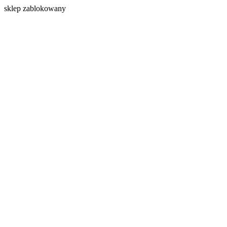
s
klep zablokowany