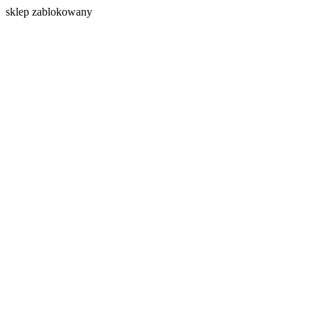
s
klep zablokowany