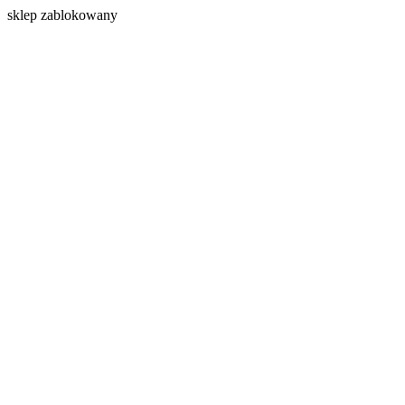
s
klep zablokowany